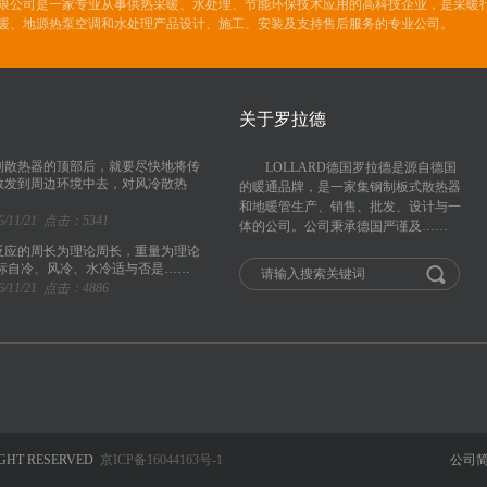
限公司是一家专业从事供热采暖、水处理、节能环保技术应用的高科技企业，是采暖行
暖、地源热泵空调和水处理产品设计、施工、安装及支持售后服务的专业公司。
关于罗拉德
到散热器的顶部后，就要尽快地将传
LOLLARD德国罗拉德是源自德国
散发到周边环境中去，对风冷散热
的暖通品牌，是一家集钢制板式散热器
和地暖管生产、销售、批发、设计与一
/11/21 点击：5341
体的公司。公司秉承德国严谨及……
反应的周长为理论周长，重量为理论
所标自冷、风冷、水冷适与否是……
/11/21 点击：4886
HT RESERVED
京ICP备16044163号-1
公司