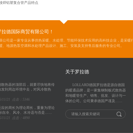
接焊铝塑复合管产品特点
罗拉德国际商贸有限公司！
限公司是一家专业从事供热采暖、水处理、节能环保技术应用的高科技企业，是采暖行
暖、地源热泵空调和水处理产品设计、施工、安装及支持售后服务的专业公司。
关于罗拉德
到散热器的顶部后，就要尽快地将传
LOLLARD德国罗拉德是源自德国
散发到周边环境中去，对风冷散热
的暖通品牌，是一家集钢制板式散热器
和地暖管生产、销售、批发、设计与一
/11/21 点击：5346
体的公司。公司秉承德国严谨及……
反应的周长为理论周长，重量为理论
所标自冷、风冷、水冷适与否是……
/11/21 点击：4890