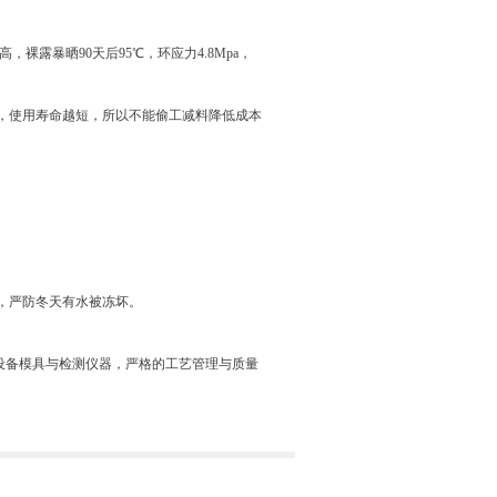
，裸露暴晒90天后95℃，环应力4.8Mpa，
，使用寿命越短，所以不能偷工减料降低成本
，严防冬天有水被冻坏。
设备模具与检测仪器
，
严格的工艺管理与质量