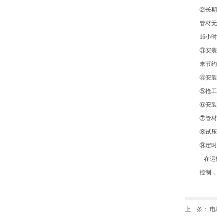
②长期
管材无
16小
③安装
来节约
④安装
⑤抢工
⑥安装
⑦管材
⑧试压
⑨定时
在运
控制，
上一条：
电