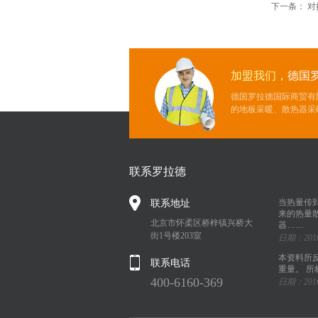
下一条：
对
加盟我们
，德国
德国罗拉德国际商贸有
的地板采暖、散热器采
联系罗拉德
联系地址
当热量传
来的热量
北京市怀柔区桥梓镇兴桥大
器……
街1号楼203室
日期：2016
本资料所
联系电话
重量。 
400-6160-369
日期：2016