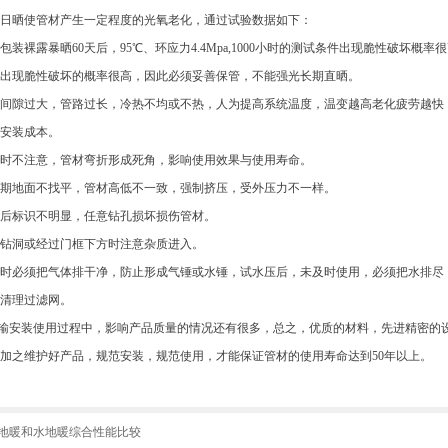
日晒使管材产生一定程度的光氧老化，通过试验数据如下：
包装裸露暴晒60天后，95℃、环应力4.4Mpa,1000小时的测试条件出现脆性破坏概率很高
时出现脆性破坏的概率很高，因此必须妥善保管，不能强光长期直晒。
间隙过大，管路过长，冷热不均或不热，人为提高系统温度，温变越高老化疲劳越快
安装成本。
时不注意，管材弯折形成死角，影响使用效果与使用寿命。
期地面不找平，管材高低不一致，强制挤压，受外压力不一样。
后标识不明显，任意钻孔损坏损伤管材。
钻洞或经过门框下方时注意杂质进入。
时必须把气体排干净，防止形成气锤或水锤，试水压后，未及时使用，必须把水排尽
清理过滤网。
输安装使用过程中，影响产品质量的情况还有很多，总之，优质的材料
，
先进精密的
加之维护好产品，规范安装，规范使用，才能保证管材的使用寿命达到50年以上。
地暖和水地暖综合性能比较