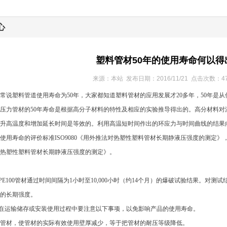
心
塑料管材50年的使用寿命何以得
来源：本站 发布日期：2016/11/21 点击次数：47
常说塑料管道使用寿命为50年，大家都知道塑料管材的应用发展才20多年，50年是从
压力管材的50年寿命是根据高分子材料的特性及相应的实验推导得出的。高分材料对
升高温度和增加延长时间是等效的。利用高温短时间作出的环应力与时间曲线的结果
使用寿命的评价标准ISO9080《用外推法对热塑性塑料管材长期静液压强度的测定》，对应
热塑性塑料管材长期静液压强度的测定》。
PE100管材通过时间间隔为1小时至10,000小时（约14个月）的爆破试验结果。对测
内的长期强度。
在运输储存
或
安装使用过程中
要注意以下事项，以免
影响产品的使用寿命。
管材，使管材的实际有效使用壁厚减少，等于把管材的耐压等级降低。