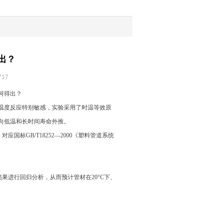
出？
17
何得出？
温度反应特别敏感，实验采用了时温等效原
向低温和长时间寿命外推。
国标GB/T18252—2000《塑料管道系统
试结果进行回归分析，从而预计管材在20°C下、